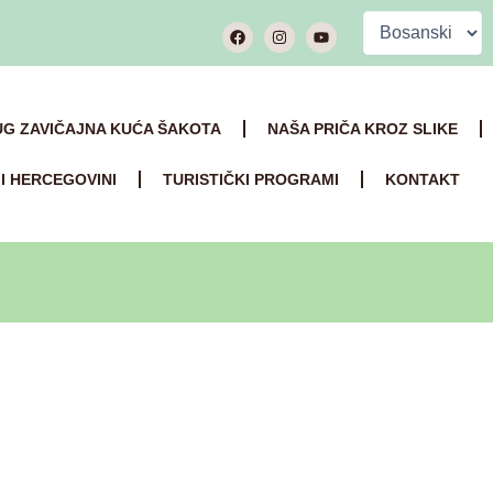
Facebook
Instagram
Youtube
Odaberite
jezik
UG ZAVIČAJNA KUĆA ŠAKOTA
NAŠA PRIČA KROZ SLIKE
 I HERCEGOVINI
TURISTIČKI PROGRAMI
KONTAKT