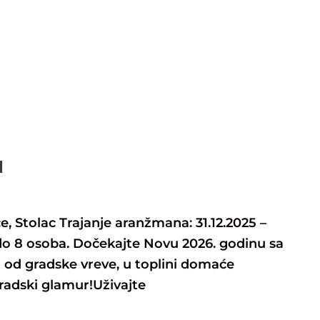
I
e, Stolac Trajanje aranžmana: 31.12.2025 –
 do 8 osoba. Dočekajte Novu 2026. godinu sa
 od gradske vreve, u toplini domaće
radski glamur!Uživajte