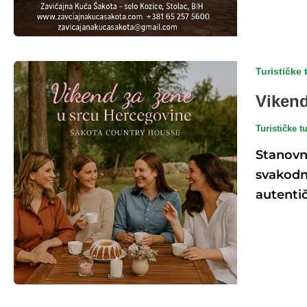
Turističke 
Vikend
Turističke t
Stanovn
svakodn
autentič