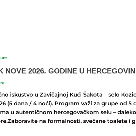
ture
 NOVE 2026. GODINE U HERCEGOVIN
ure
no iskustvo u Zavičajnoj Kući Šakota – selo Kozic
26 (5 dana / 4 noći). Program važi za grupe od 5
ljima u autentičnom hercegovačkom selu – daleko
e.Zaboravite na formalnosti, svečane toalete i g