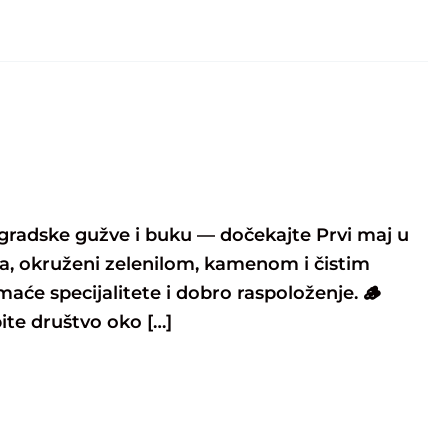
 gradske gužve i buku — dočekajte Prvi maj u
ta, okruženi zelenilom, kamenom i čistim
maće specijalitete i dobro raspoloženje. 🪵
ite društvo oko […]