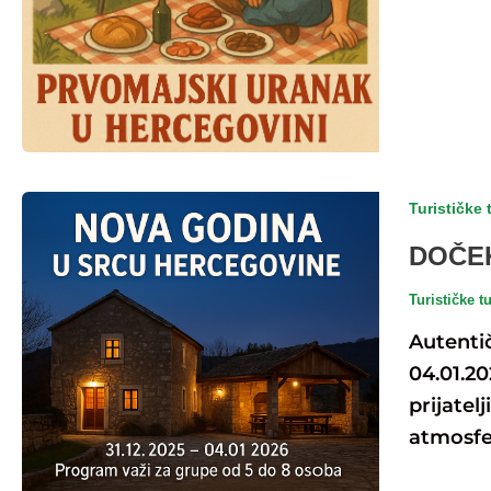
Turističke 
DOČEK
Turističke t
Autentič
04.01.20
prijate
atmosfer