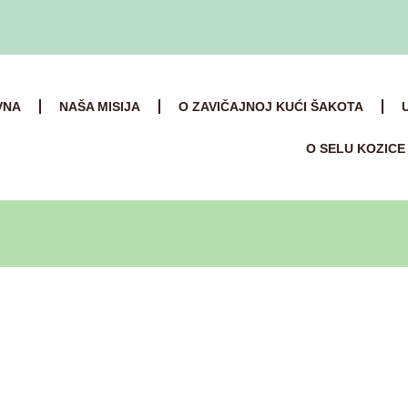
VNA
NAŠA MISIJA
O ZAVIČAJNOJ KUĆI ŠAKOTA
O SELU KOZICE