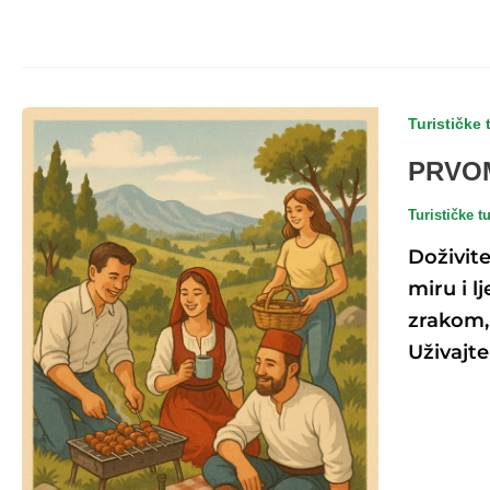
Turističke 
PRVO
Turističke t
Doživit
miru i l
zrakom, 
Uživajte