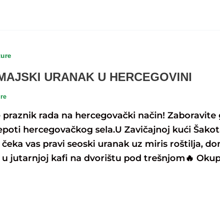
ture
MAJSKI URANAK U HERCEGOVINI
ure
e praznik rada na hercegovački način! Zaboravite
jepoti hercegovačkog sela.U Zavičajnoj kući Šako
čeka vas pravi seoski uranak uz miris roštilja, do
 u jutarnjoj kafi na dvorištu pod trešnjom🔥 Okup