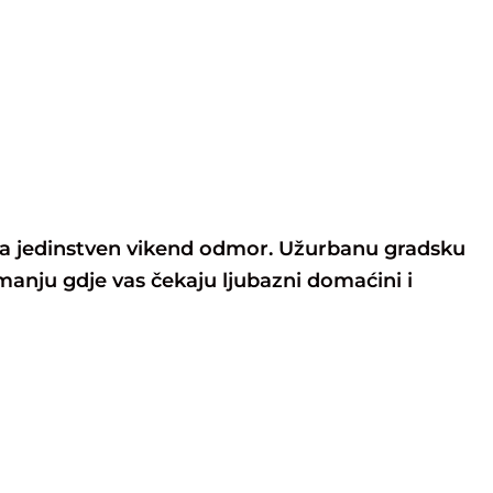
 za jedinstven vikend odmor. Užurbanu gradsku
nju gdje vas čekaju ljubazni domaćini i