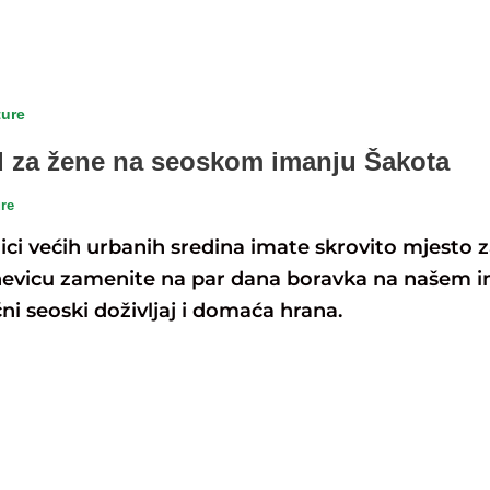
ture
 za žene na seoskom imanju Šakota
ure
ici većih urbanih sredina imate skrovito mjesto
evicu zamenite na par dana boravka na našem ima
ni seoski doživljaj i domaća hrana.